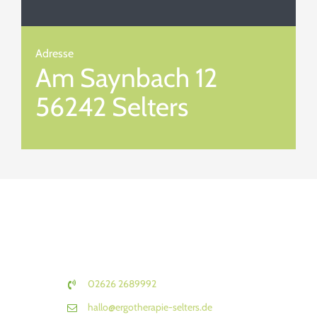
Adresse
Am Saynbach 12
56242 Selters
02626 2689992
hallo@ergotherapie-selters.de