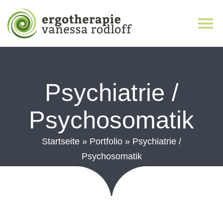
Zum
Inhalt
To
springen
Na
Home
Psychiatrie /
Über mich
Psychosomatik
Therapieangebot
Startseite
»
Portfolio
»
Psychiatrie /
Psychosomatik
Aktuelles
Kontakt