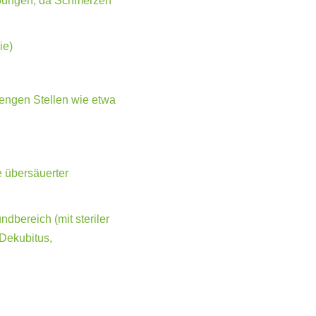
Übungen, da Schmerzen
ie)
engen Stellen wie etwa
 übersäuerter
bereich (mit steriler
Dekubitus,