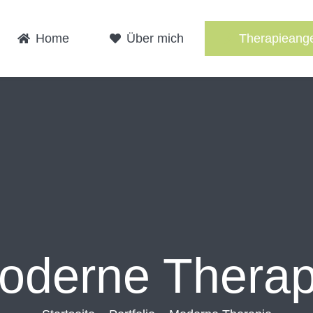
Home
Über mich
Therapieang
oderne Therap