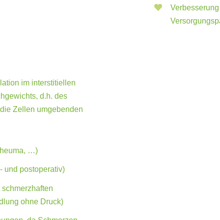
Verbesserung 
Versorgungs
tion im interstitiellen
gewichts, d.h. des
 die Zellen umgebenden
Rheuma, …)
 und postoperativ)
 schmerzhaften
dlung ohne Druck)