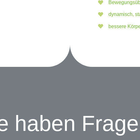
Bewegungsübu
dynamisch, sta
bessere Kör
e haben Frag